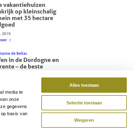
e vakantiehuizen
krijk op kleinschalig
ein met 35 hectare
dgoed
6, 2019
meer
fen in de Dordogne en
rente – de beste
fbanen voor beginners en
orderden
Alles toestaan
tus 31, 2017
al media te
meer
 van onze
Selectie toestaan
deze gegevens
Pagina 1 van 2
 op basis van
Weigeren