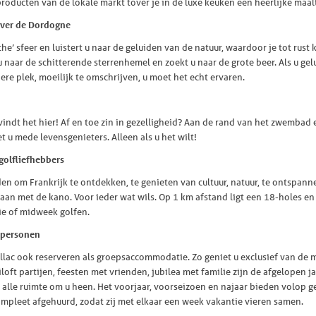
roducten van de lokale markt tover je in de luxe keuken een heerlijke maalt
 over de Dordogne
e’ sfeer en luistert u naar de geluiden van de natuur, waardoor je tot rust
 u naar de schitterende sterrenhemel en zoekt u naar de grote beer. Als u ge
ere plek, moeilijk te omschrijven, u moet het echt ervaren.
vindt het hier! Af en toe zin in gezelligheid? Aan de rand van het zwembad 
u mede levensgenieters. Alleen als u het wilt!
golfliefhebbers
en om Frankrijk te ontdekken, te genieten van cultuur, natuur, te ontspan
gaan met de kano. Voor ieder wat wils. Op 1 km afstand ligt een 18-holes en
ie of midweek golfen.
 personen
 Bellac ook reserveren als groepsaccommodatie. Zo geniet u exclusief van d
loft partijen, feesten met vrienden, jubilea met familie zijn de afgelopen ja
t alle ruimte om u heen. Het voorjaar, voorseizoen en najaar bieden volop 
ompleet afgehuurd, zodat zij met elkaar een week vakantie vieren samen.