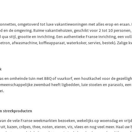
onnettes, omgetoverd tot luxe vakantiewoningen met alles erop en eraan. 
d en de omgeving. Ruime vakantiehuizen, geschikt voor 2 tot 10 personen, d
qua stijl, grootte en inrichting. Een authentieke Franse inrichting, een voll
etron, afwasmachine, koffieapparaat, waterkoker, servies, bestek). Zalige
k
rras en omheinde tuin met BBQ of vuurkorf, een houtkachel voor de gezellig
 gemeenschappelijke zwembad heeft ligbedden, luie stoelen en parasols, e
ei.
en streekproducten
n van de vele Franse weekmarkten bezoeken, wekelijks op woensdag en vrij
ruit, kazen, crêpes, thee, noten, eieren, vis, vlees en nog veel meer. Haal