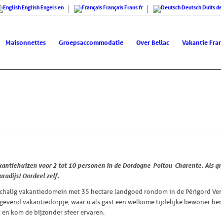
English
Engels
en
Français
Frans
fr
Deutsch
Duits
d
Maisonnettes
Groepsaccommodatie
Over Bellac
Vakantie Fran
kantiehuizen voor 2 tot 10 personen in de Dordogne-Poitou-Charente. Als g
radijs! Oordeel zelf.
schalig vakantiedomein met 35 hectare landgoed rondom in de Périgord Ver
rustgevend vakantiedorpje, waar u als gast een welkome tijdelijke bewoner 
t en kom de bijzonder sfeer ervaren.