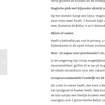
verse groente en kruiden en de streekp
Magische plek met bijzonder uitzicht
Op het domein hangt een bijna ‘magisch
even niets meer hoeft. ‘s Avonds kijkt
mee. Domaine de Bellac is zo’n bijzond
Alleen of samen
Heeft u behoefte aan rust & privacy, u 
bijeenkomst in de open schuur ontmoet 
Voor- en najaar voor pensionado’s en 
Drie redenen voor een
groepsreis naar de
In de omgeving zijn volop mogelijkhed
Dordogne en Charente
mountainbiken, golfen of er op uit te 
in Frankrijk
de ideale uitvalsbasis voor een vakant
Groepsaccommodatie Frankrijk tot 40
Als u iets te vieren heeft, dan kunt u
het landgoed te bieden heeft. Veel brui
de late uurtjes een feestje bouwen me
overigens ook 1 grote familie Bellac c