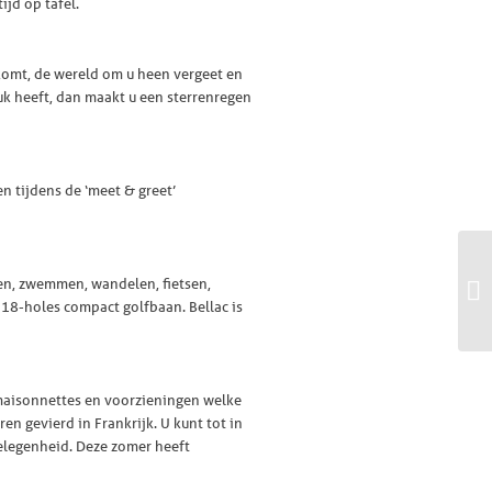
ijd op tafel.
 komt, de wereld om u heen vergeet en
luk heeft, dan maakt u een sterrenregen
en tijdens de ‘meet & greet’
nen, zwemmen, wandelen, fietsen,
 18-holes compact golfbaan. Bellac is
e maisonnettes en voorzieningen welke
ren gevierd in Frankrijk. U kunt tot in
gelegenheid. Deze zomer heeft