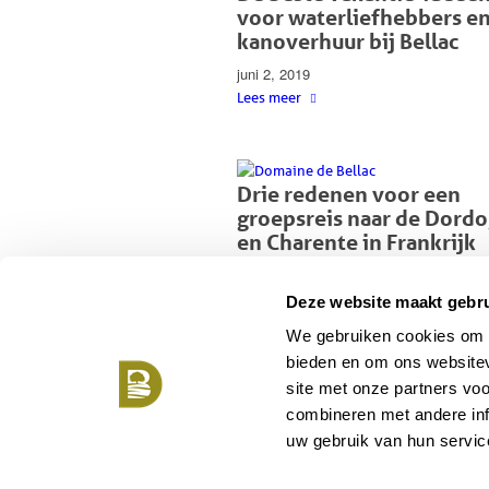
voor waterliefhebbers e
kanoverhuur bij Bellac
juni 2, 2019
Lees meer
Drie redenen voor een
groepsreis naar de Dord
en Charente in Frankrijk
augustus 31, 2017
Lees meer
Deze website maakt gebru
We gebruiken cookies om c
bieden en om ons websitev
site met onze partners vo
1
2
combineren met andere inf
uw gebruik van hun servic