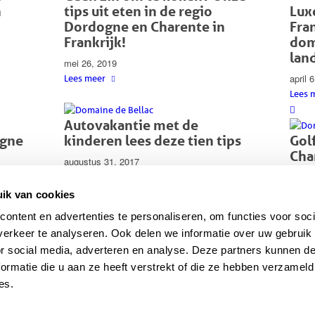
n
tips uit eten in de regio
Lux
Dordogne en Charente in
Fran
Frankrijk!
dom
lan
mei 26, 2019
april 
Lees meer
Lees 
Autovakantie met de
ogne
kinderen lees deze tien tips
Gol
Cha
augustus 31, 2017
gol
Lees meer
gev
ik van cookies
augus
ontent en advertenties te personaliseren, om functies voor soci
Lees 
erkeer te analyseren. Ook delen we informatie over uw gebruik
or social media, adverteren en analyse. Deze partners kunnen 
ormatie die u aan ze heeft verstrekt of die ze hebben verzameld
es.