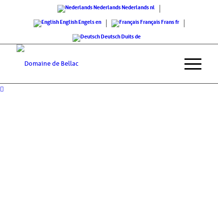
Nederlands
Nederlands
nl
English
Engels
en
Français
Frans
fr
Deutsch
Duits
de