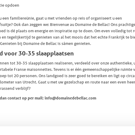
tie opdoen
u een familiereünie, gaat u met vrienden op reis of organiseert u een
fsuitje? Ook dan zeggen we: Bienvenue au Domaine de Bellac! Ons prachtig
ed is dé plaats om energie en inspiratie op te doen. Om even volledig tot r
en tegelijkertijd te genieten van al het moois dat het echte Frankrijk te b
 Genieten bij Domaine de Bellac is sámen genieten.
d voor 30-35 slaapplaatsen
nnen tot 30-35 slaapplaatsen realiseren, verdeeld over onze authentieke, u
tabele Franse maisonnettes. Tevens is er één gemeenschappelijke ruimte 
oep tot 20 personen. Ons landgoed is zeer goed te bereiken en ligt op circ
lometer van Utrecht. Gaat u met uw gezelschap en route naar een even heer
rrassend verblijf?
dan contact op per mail: info@domainedebellac.com