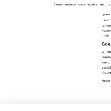
Samen genieten om energie en inspira
Heeft 
bedrij
landgo
komen 
heeft.
Goe
Wij ku
comfor
een gr
autoki
als ve
Neem 