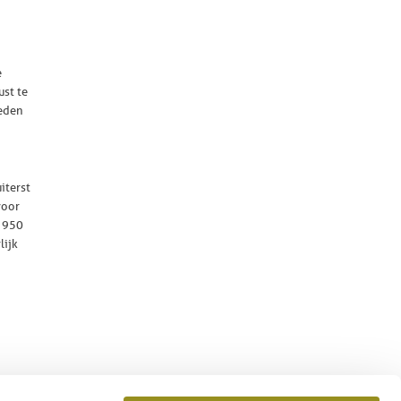
e
ust te
ieden
iterst
voor
a 950
lijk