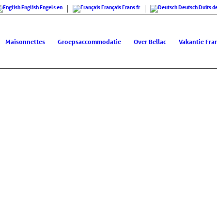
English
Engels
en
Français
Frans
fr
Deutsch
Duits
d
Maisonnettes
Groepsaccommodatie
Over Bellac
Vakantie Fran