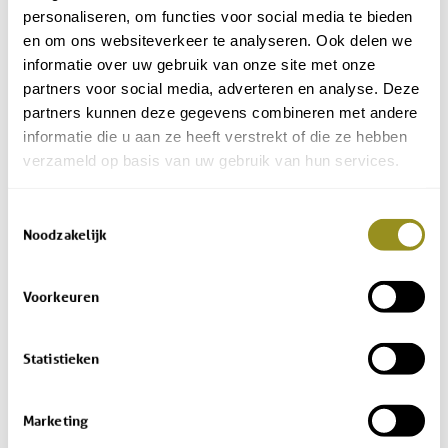
personaliseren, om functies voor social media te bieden
- Beschikbaar
en om ons websiteverkeer te analyseren. Ook delen we
informatie over uw gebruik van onze site met onze
- Gereserveerd
partners voor social media, adverteren en analyse. Deze
partners kunnen deze gegevens combineren met andere
- In behandeling
informatie die u aan ze heeft verstrekt of die ze hebben
- Gedeeltelijk gereserveerd
verzameld op basis van uw gebruik van hun services.
Datum:
...
(
...
- nacht(en))
·
Totale kosten van de boeking incl. schoonmaakkosten:
€
0
Toestemmingsselectie
Noodzakelijk
Voorkeuren
Voornaam:
Statistieken
Achternaam:
Marketing