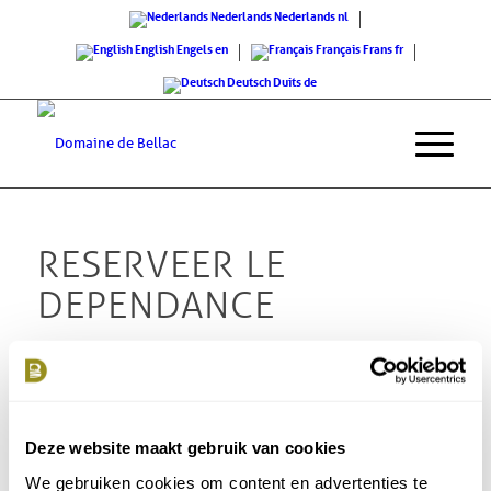
Nederlands
Nederlands
nl
English
Engels
en
Français
Frans
fr
Deutsch
Duits
de
RESERVEER LE
DEPENDANCE
Gebruik dit formulier om een reserveringsaanvraag voor deze
accommodatie te doen.
Kies een aankomstdatum, vul uw gegevens in en wij nemen per
omgaande contact met u op om de aanvraag verder af te
Deze website maakt gebruik van cookies
handelen.
We gebruiken cookies om content en advertenties te
Kalender word geladen......