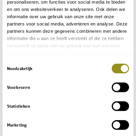
personaliseren, om functies voor social media te bieden
en om ons websiteverkeer te analyseren. Ook delen we
19
20
21
22
23
24
25
informatie over uw gebruik van onze site met onze
26
27
28
29
30
partners voor social media, adverteren en analyse. Deze
partners kunnen deze gegevens combineren met andere
informatie die u aan ze heeft verstrekt of die ze hebben
verzameld op basis van uw gebruik van hun services.
October
2026
SA
SU
MO
TU
WE
TH
FR
Toestemmingsselectie
Noodzakelijk
1
2
3
4
5
6
7
8
9
Voorkeuren
10
11
12
13
14
15
16
17
18
19
20
21
22
23
Statistieken
24
25
26
27
28
29
30
Marketing
31