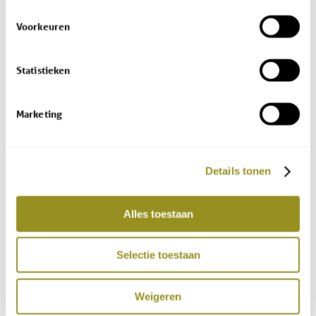
Voorkeuren
Stylish maisonette with sunny terrace
sleeps 2 – 5.
Statistieken
Marketing
LEARN MORE
Details tonen
BOOK NOW
Alles toestaan
Selectie toestaan
Weigeren