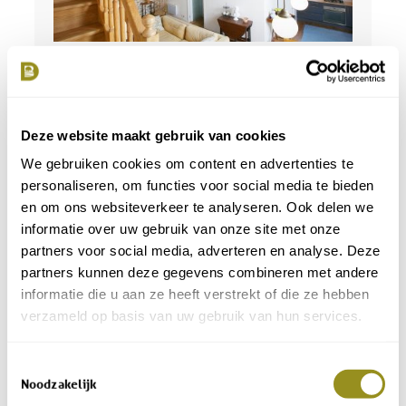
Charming maisonette with big modern
kitchen.
Deze website maakt gebruik van cookies
We gebruiken cookies om content en advertenties te
LEARN MORE
personaliseren, om functies voor social media te bieden
en om ons websiteverkeer te analyseren. Ook delen we
informatie over uw gebruik van onze site met onze
BOOK NOW
partners voor social media, adverteren en analyse. Deze
partners kunnen deze gegevens combineren met andere
informatie die u aan ze heeft verstrekt of die ze hebben
verzameld op basis van uw gebruik van hun services.
Toestemmingsselectie
LA CALECHE
Noodzakelijk