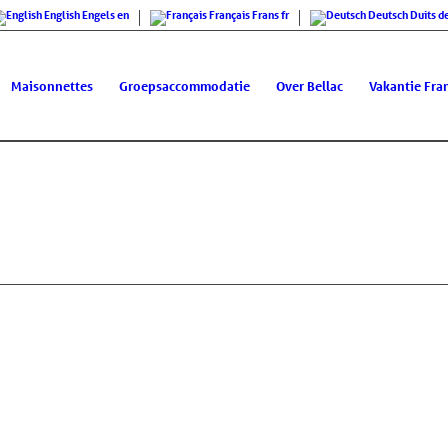
English
Engels
en
Français
Frans
fr
Deutsch
Duits
d
Maisonnettes
Groepsaccommodatie
Over Bellac
Vakantie Fran