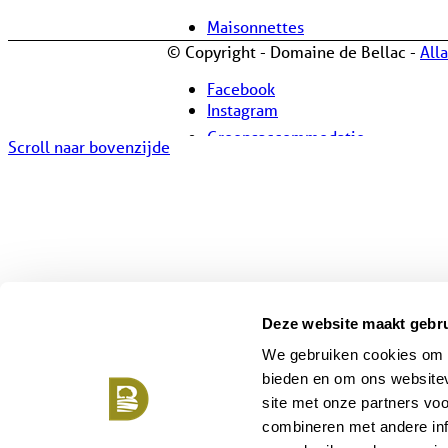
Maisonnettes
© Copyright - Domaine de Bellac -
All
Facebook
Instagram
Groepsaccommodatie
Scroll naar bovenzijde
Over Bellac
Deze website maakt gebru
Over Bellac
We gebruiken cookies om c
bieden en om ons websitev
site met onze partners vo
combineren met andere inf