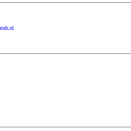
ands
nl