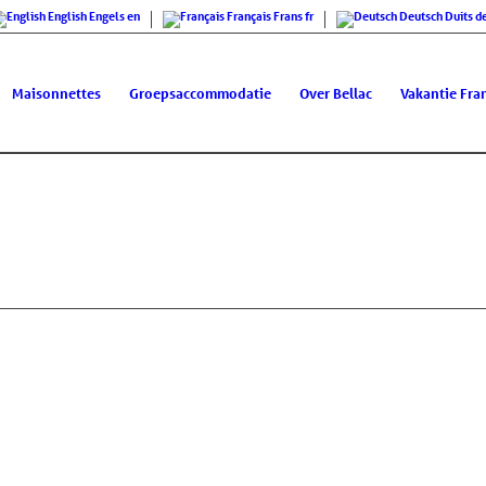
English
Engels
en
Français
Frans
fr
Deutsch
Duits
d
Maisonnettes
Groepsaccommodatie
Over Bellac
Vakantie Fran