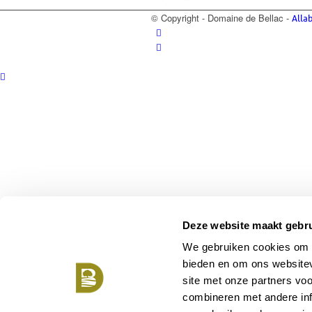
© Copyright - Domaine de Bellac -
Alla
Groepsaccommodatie
Over Bellac
Deze website maakt gebru
Over Bellac
We gebruiken cookies om c
bieden en om ons websitev
site met onze partners vo
combineren met andere inf
Golfpark La Prèze