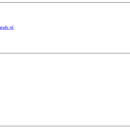
ands
nl