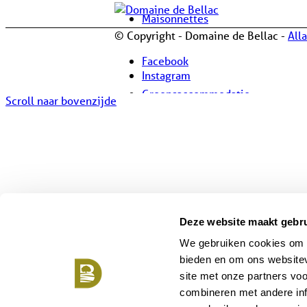
Maisonnettes
© Copyright - Domaine de Bellac -
All
Facebook
Instagram
Groepsaccommodatie
Scroll naar bovenzijde
Over Bellac
Deze website maakt gebru
Over Bellac
We gebruiken cookies om c
bieden en om ons websitev
site met onze partners vo
combineren met andere inf