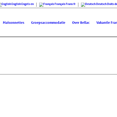
English
Engels
en
Français
Frans
fr
Deutsch
Duits
d
Maisonnettes
Groepsaccommodatie
Over Bellac
Vakantie Fran