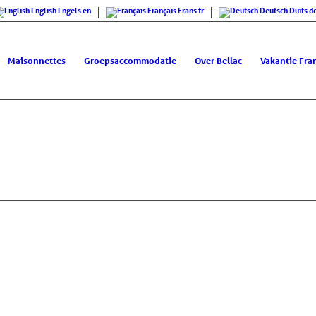
English
Engels
en
Français
Frans
fr
Deutsch
Duits
d
Maisonnettes
Groepsaccommodatie
Over Bellac
Vakantie Fran