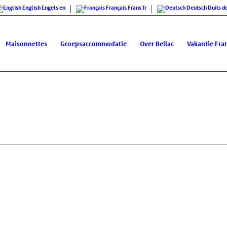
English
Engels
en
Français
Frans
fr
Deutsch
Duits
d
Maisonnettes
Groepsaccommodatie
Over Bellac
Vakantie Fran